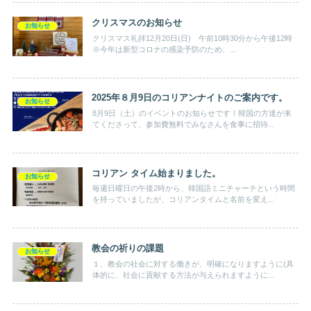
クリスマスのお知らせ
お知らせ
クリスマス礼拝12月20日(日) 午前10時30分から午後12時
※今年は新型コロナの感染予防のため、...
2025年８月9日のコリアンナイトのご案内です。
お知らせ
8月9日（土）のイベントのお知らせです！韓国の方達が来
てくださって、参加費無料でみなさんを食事に招待...
コリアン タイム始まりました。
お知らせ
毎週日曜日の午後2時から、韓国語ミニチャーチという時間
を持っていましたが、コリアンタイムと名前を変え...
教会の祈りの課題
お知らせ
１、教会の社会に対する働きが、明確になりますように(具
体的に、社会に貢献する方法が与えられますように...