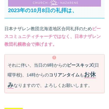
2023年の10月8日の礼拝
は、
日本ナザレン教団北海道地区合同礼拝のため
ピー
スコミュニティチャーチではなく、日本ナザレン
教団札幌教会で捧げます。
それに伴い、当日の9時からの
ピースキッズ
(日
お休
曜学校)、14時からの
コリアンタイム
も
み
なりますので、よろしくお願いします。